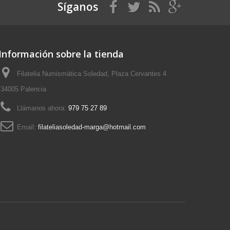
Síganos
Información sobre la tienda
Filatelia Numismática Soledad, Plaza Cervantes 4
34005 Palencia
Llámanos ahora:
979 75 27 89
Email:
filateliasoledad-marga@hotmail.com