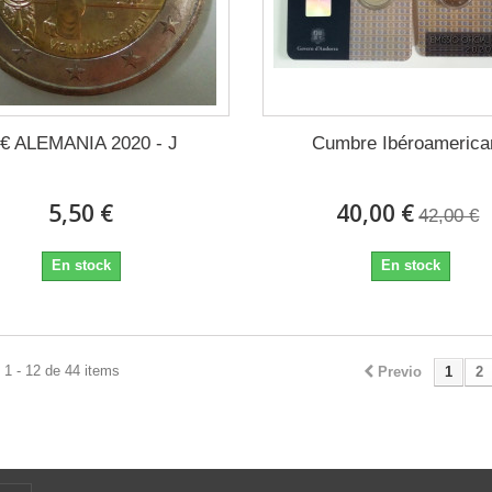
 € ALEMANIA 2020 - J
Cumbre Ibéroamerica
5,50 €
40,00 €
42,00 €
En stock
En stock
1 - 12 de 44 items
Previo
1
2