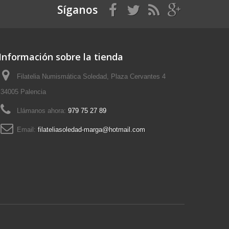
Síganos
Información sobre la tienda
Filatelia Numismática Soledad, Plaza Cervantes 4
34005 Palencia
Llámanos ahora:
979 75 27 89
Email:
filateliasoledad-marga@hotmail.com