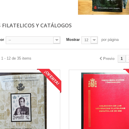
S FILATELICOS Y CATÁLOGOS
por
Mostrar
por página
--
12
1 - 12 de 35 items
Previo
1
¡OFERTA!