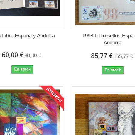
 Libro España y Andorra
1998 Libro sellos Espa
Andorra
60,00 €
85,77 €
80,00 €
165,77 €
En stock
En stock
¡OFERTA!