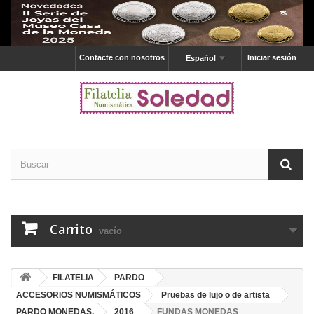
Contacte con nosotros
Iniciar sesión
Español
Carrito
vacío
FILATELIA
PARDO
ACCESORIOS NUMISMÁTICOS
Pruebas de lujo o de artista
PARDO MONEDAS.
2016
FUNDAS MONEDAS